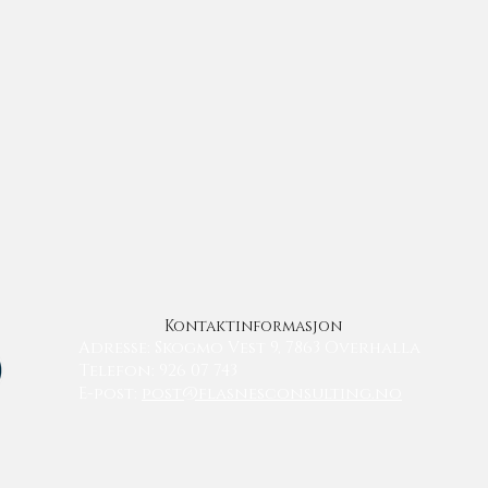
Kontaktinformasjon
Adresse: Skogmo Vest 9, 7863 Overhalla
Telefon: 926 07 743
E-post:
post@flasnesconsulting.no