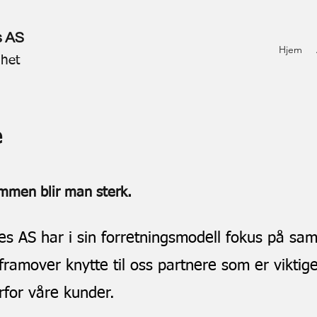
s AS
Hjem
mhet
e
mmen blir man sterk.
es AS har i sin forretningsmodell fokus på sa
en framover knytte til oss partnere som er viktig
erfor våre kunder.