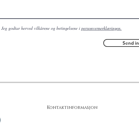
Jeg godtar herved vilkårene og betingelsene i
personvernerklæringen.
Send i
Kontaktinformasjon
Adresse: Skogmo Vest 9, 7863 Overhalla
Telefon: 926 07 743
E-post:
post@flasnesconsulting.no