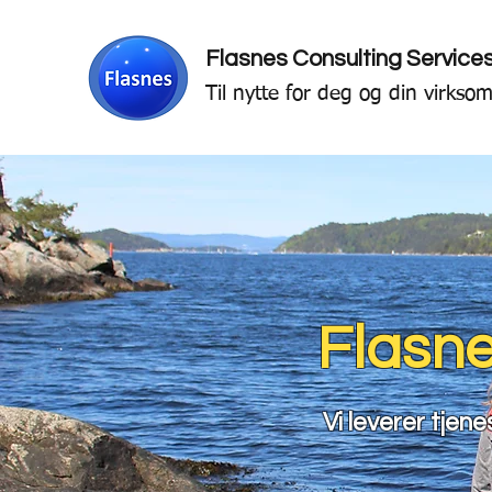
Flasnes Consulting Service
Til nytte for deg og din virkso
Flasne
Vi leverer tjen