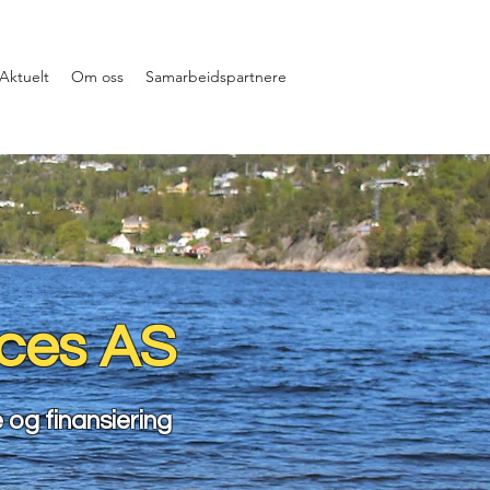
Aktuelt
Om oss
Samarbeidspartnere
ices AS
e og finansiering