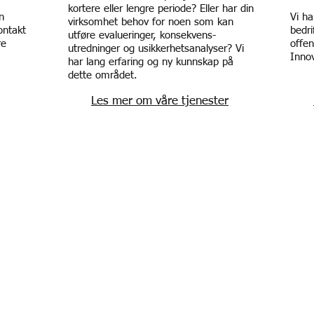
kortere eller lengre periode? Eller har din
n
Vi ha
virksomhet behov for noen som kan
ontakt
bedri
utføre evalueringer, konsekvens-
re
offen
utredninger og usikkerhetsanalyser? Vi
Innov
har lang erfaring og ny kunnskap på
dette området.
Les mer om våre tjenester