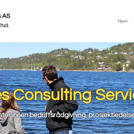
s AS
Hjem
mhet
s Consulting Serv
ester innen bedriftsrådgivning, prosjektledels